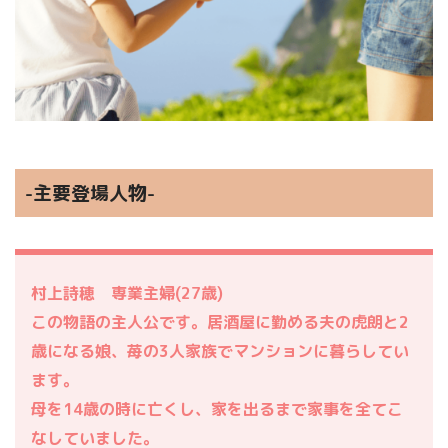
-主要登場人物-
村上詩穂 専業主婦(27歳)
この物語の主人公です。居酒屋に勤める夫の虎朗と2
歳になる娘、苺の3人家族でマンションに暮らしてい
ます。
母を14歳の時に亡くし、家を出るまで家事を全てこ
なしていました。