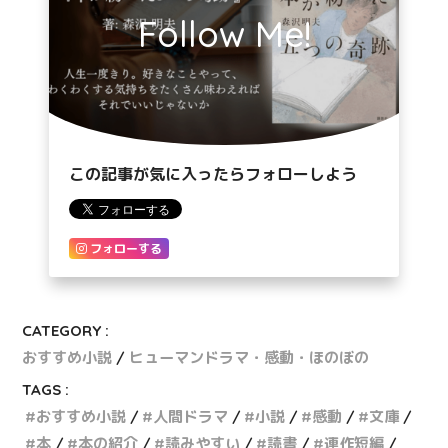
Follow Me!
この記事が気に入ったらフォローしよう
フォローする
CATEGORY :
おすすめ小説
ヒューマンドラマ・感動・ほのぼの
TAGS :
おすすめ小説
人間ドラマ
小説
感動
文庫
本
本の紹介
読みやすい
読書
連作短編