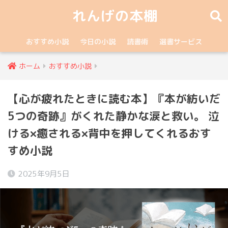
れんげの本棚
おすすめ小説
今日の小説
読書術
選書サービス
ホーム
おすすめ小説
【心が疲れたときに読む本】『本が紡いだ
5つの奇跡』がくれた静かな涙と救い。 泣
ける×癒される×背中を押してくれるおす
すめ小説
2025年9月5日