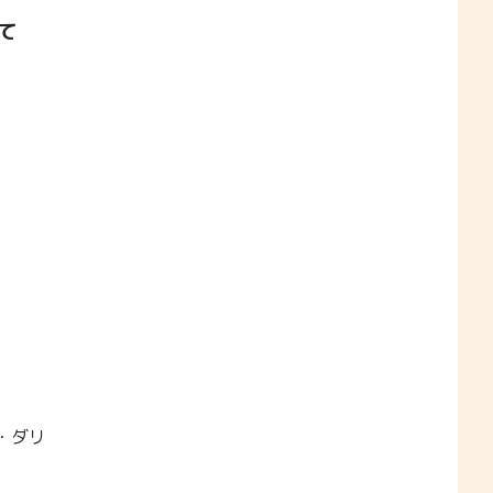
て
・ダリ