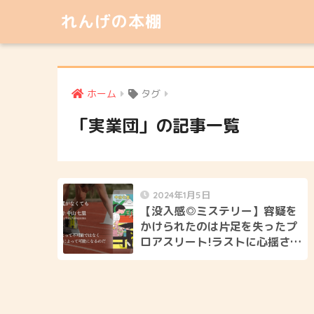
れんげの本棚
ホーム
タグ
「実業団」の記事一覧
2024年1月5日
【没入感◎ミステリー】容疑を
かけられたのは片足を失ったプ
ロアスリート!ラストに心揺さぶ
るどんでん返し、中山七里さん
の「翼がなくても」感想