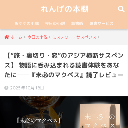
れんげの本棚
おすすめ小説
今日の小説
読書術
選書サービス
ホーム
今日の小説
ミステリー・サスペンス
【“旅・裏切り・恋”のアジア横断サスペン
ス】 物語に呑み込まれる読書体験をあな
たに──『未必のマクベス』読了レビュー
2025年10月16日