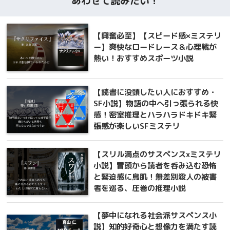
あわせて読みたい！
【興奮必至】【スピード感×ミステリ
ー】爽快なロードレース＆心理戦が
熱い！おすすめスポーツ小説
【読書に没頭したい人におすすめ・
SF小説】物語の中へ引っ張られる快
感！密室推理とハラハラドキドキ緊
張感が楽しいSFミステリ
【スリル満点のサスペンスxミステリ
小説】冒頭から読者を呑み込む恐怖
と緊迫感に鳥肌！無差別殺人の被害
者を巡る、圧巻の推理小説
【夢中になれる社会派サスペンス小
説】知的好奇心と想像力を満たす読