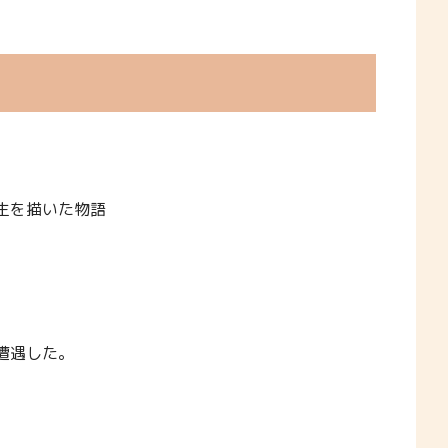
生を描いた物語
遭遇した。
。