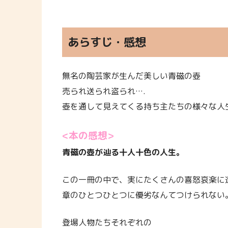
あらすじ・感想
無名の陶芸家が生んだ美しい青磁の壺
売られ送られ盗られ….
壺を通して見えてくる持ち主たちの様々な人
<本の感想>
青磁の壺が辿る十人十色の人生。
この一冊の中で、実にたくさんの喜怒哀楽に
章のひとつひとつに優劣なんてつけられない
登場人物たちそれぞれの