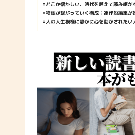
⚪︎どこか懐かしい、時代を越えて読み継が
⚪︎物語が繋がっていく構成：連作短編集が
⚪︎人の人生模様に静かに心を動かされたい