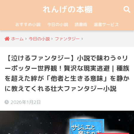
れんげの本棚
おすすめ小説
今日の小説
読書術
選書サービス
ホーム
今日の小説
ファンタジー
【泣けるファンタジー】小説で味わう⚪︎リ
ーポッター世界観！贅沢な現実逃避｜種族
を超えた絆が「他者と生きる意味」を静か
に教えてくれる壮大ファンタジー小説
2026年1月2日