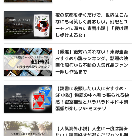
夜の京都を歩くだけで、世界はこん
なにも可笑しく愛おしい。幻想とユ
ーモアに満ちた青春小説｜「夜は短
し歩けよ乙女」
【厳選】絶対ハズれない！東野圭吾
おすすめ小説ランキング。話題の映
画化原作から不動の人気作品ファン
一押し作品まで
【読書に没頭したい人におすすめ・
SF小説】物語の中へ引っ張られる快
感！密室推理とハラハラドキドキ緊
張感が楽しいSFミステリ
【人気海外小説】人生に一度は読み
たい！読書好きが選んだジャンル別