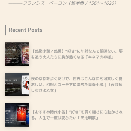
———-フランシス・ベーコン（哲学者 / 1561～1626）
Recent Posts
【感動小説／感想】“好き”に年齢なんて関係ない。夢
を追う大人たちに胸が熱くなる『キネマの神様』
夜の京都を歩くだけで、世界はこんなにも可笑しく愛
おしい。幻想とユーモアに満ちた青春小説｜「夜は短
し歩けよ乙女」
【おすすめ時代小説】“好き”を貫く強さに心動かされ
る。人生で一度は読みたい『天地明察』