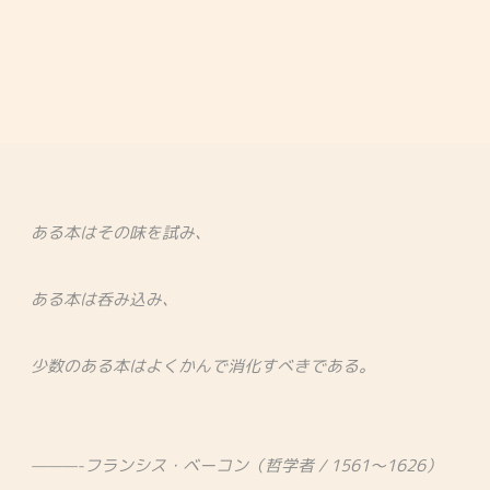
ある本はその味を試み、
ある本は呑み込み、
少数のある本はよくかんで消化すべきである。
———-フランシス・ベーコン（哲学者 / 1561～1626）