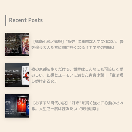
Recent Posts
【感動小説／感想】“好き”に年齢なんて関係ない。夢
を追う大人たちに胸が熱くなる『キネマの神様』
夜の京都を歩くだけで、世界はこんなにも可笑しく愛
おしい。幻想とユーモアに満ちた青春小説｜「夜は短
し歩けよ乙女」
【おすすめ時代小説】“好き”を貫く強さに心動かされ
る。人生で一度は読みたい『天地明察』