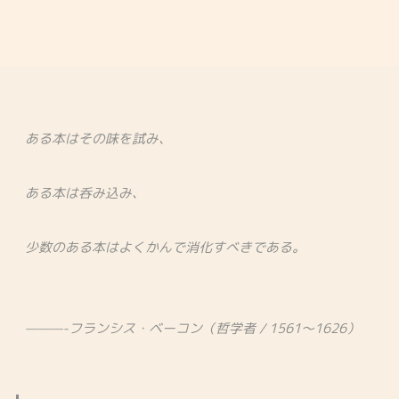
ある本はその味を試み、
ある本は呑み込み、
少数のある本はよくかんで消化すべきである。
———-フランシス・ベーコン（哲学者 / 1561～1626）