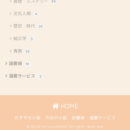
推理・ミステリー
39
文化人類
4
歴史・時代
25
純文学
5
青春
26
読書術
14
選書サービス
2
HOME
おすすめ小説
今日の小説
読書術
選書サービス
© 2026 her-bookshelf All rights reserved.