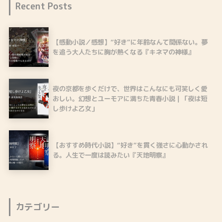
Recent Posts
【感動小説／感想】“好き”に年齢なんて関係ない。夢
を追う大人たちに胸が熱くなる『キネマの神様』
夜の京都を歩くだけで、世界はこんなにも可笑しく愛
おしい。幻想とユーモアに満ちた青春小説｜「夜は短
し歩けよ乙女」
【おすすめ時代小説】“好き”を貫く強さに心動かされ
る。人生で一度は読みたい『天地明察』
カテゴリー