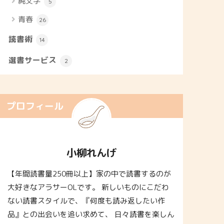
純文学
5
青春
26
読書術
14
選書サービス
2
プロフィール
小柳れんげ
【年間読書量250冊以上】家の中で読書するのが
大好きなアラサーOLです。 新しいものにこだわ
ない読書スタイルで、『何度も読み返したい作
品』との出会いを追い求めて、 日々読書を楽しん