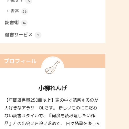
純文学
5
青春
26
読書術
14
選書サービス
2
プロフィール
小柳れんげ
【年間読書量250冊以上】家の中で読書するのが
大好きなアラサーOLです。 新しいものにこだわ
ない読書スタイルで、『何度も読み返したい作
品』との出会いを追い求めて、 日々読書を楽しん