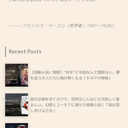
———-フランシス・ベーコン（哲学者 / 1561～1626）
Recent Posts
【感動小説／感想】“好き”に年齢なんて関係ない。夢
を追う大人たちに胸が熱くなる『キネマの神様』
夜の京都を歩くだけで、世界はこんなにも可笑しく愛
おしい。幻想とユーモアに満ちた青春小説｜「夜は短
し歩けよ乙女」